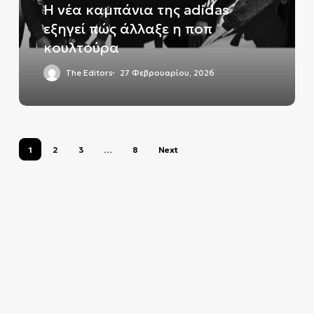
πώς
Η νέα καμπάνια της adidas
άλλαξε
εξηγεί πώς άλλαξε η ποπ
η
κουλτούρα
ποπ
κουλτούρα
The Editors
27 Φεβρουαρίου, 2026
1
2
3
…
8
Next