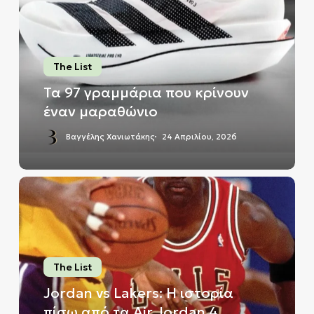
που
κρίνουν
έναν
μαραθώνιο
The List
Τα 97 γραμμάρια που κρίνουν
έναν μαραθώνιο
Βαγγέλης Χανιωτάκης
24 Απριλίου, 2026
Jordan
vs
Lakers:
Η
ιστορία
The List
πίσω
από
Jordan vs Lakers: Η ιστορία
τα
πίσω από τα Air Jordan 4