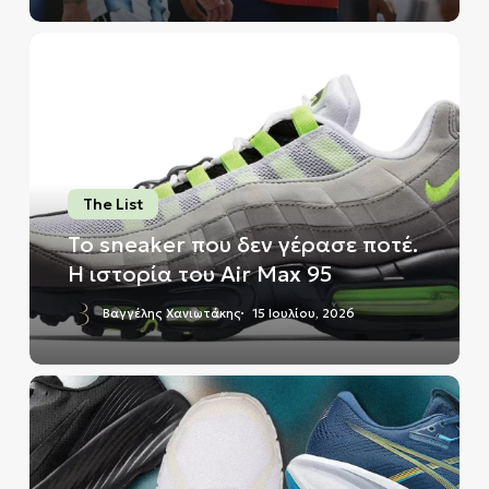
Το
sneaker
που
δεν
γέρασε
ποτέ.
H
The List
ιστορία
Το sneaker που δεν γέρασε ποτέ.
του
H ιστορία του Air Max 95
Air
Max
Βαγγέλης Χανιωτάκης
15 Ιουλίου, 2026
95
Τα
travel
sneakers
για