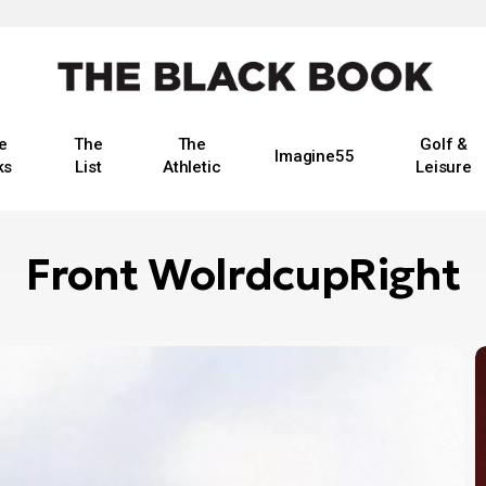
e
The
The
Golf &
Imagine55
ks
List
Athletic
Leisure
Front WolrdcupRight
Τ
Μ
ε
τ
τ