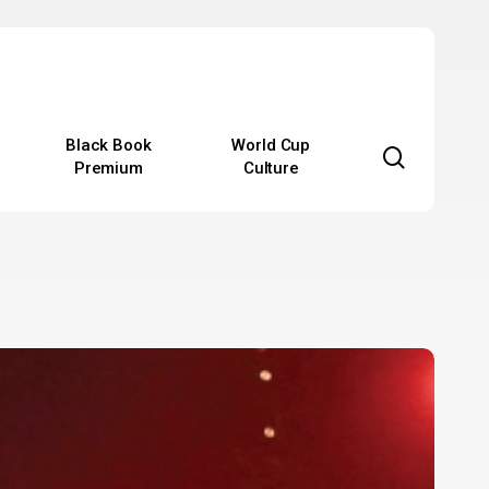
Black Book
World Cup
search
Premium
Culture
ο
ουντιάλ
ίναι
ο
ελευταίο