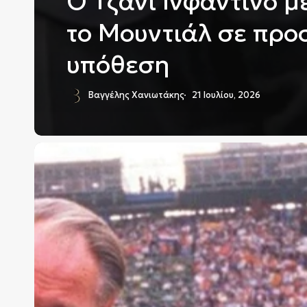
Ο Τζάνι Ινφαντίνο μ
το Μουντιάλ σε πρ
υπόθεση
Βαγγέλης Χανιωτάκης
21 Ιουλίου, 2026
Γιατί
όλες
οι
ομάδες
του
Μουντιάλ
μοιάζουν
να
παίζουν