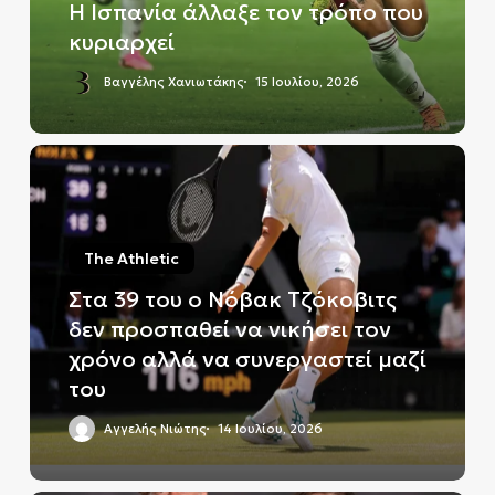
Η Ισπανία άλλαξε τον τρόπο που
κυριαρχεί
Βαγγέλης Χανιωτάκης
15 Ιουλίου, 2026
Στα
39
του
ο
The Athletic
Νόβακ
Τζόκοβιτς
Στα 39 του ο Νόβακ Τζόκοβιτς
δεν
δεν προσπαθεί να νικήσει τον
προσπαθεί
χρόνο αλλά να συνεργαστεί μαζί
να
του
νικήσει
τον
Αγγελής Νιώτης
14 Ιουλίου, 2026
χρόνο
αλλά