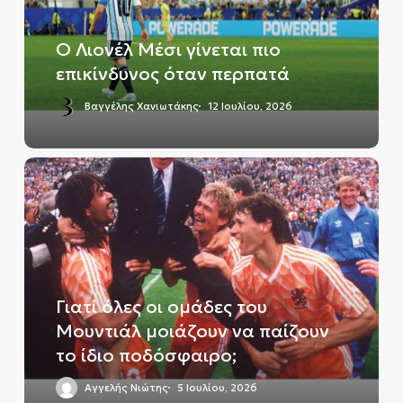
όταν
περπατά
Ο Λιονέλ Μέσι γίνεται πιο
επικίνδυνος όταν περπατά
Βαγγέλης Χανιωτάκης
12 Ιουλίου, 2026
Γιατί
όλες
οι
ομάδες
του
Μουντιάλ
μοιάζουν
Γιατί όλες οι ομάδες του
να
Μουντιάλ μοιάζουν να παίζουν
παίζουν
το ίδιο ποδόσφαιρο;
το
ίδιο
Αγγελής Νιώτης
5 Ιουλίου, 2026